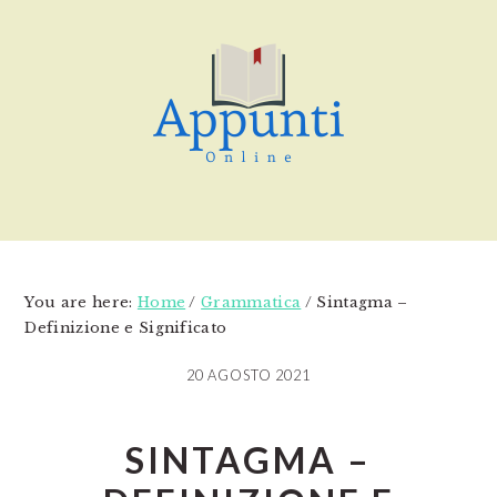
Skip
Skip
Skip
to
to
to
main
primary
footer
content
sidebar
You are here:
Home
/
Grammatica
/
Sintagma –
Definizione e Significato
20 AGOSTO 2021
SINTAGMA –