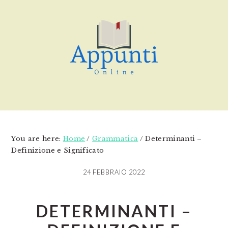
Skip
Skip
Skip
to
to
to
main
primary
footer
content
sidebar
You are here:
Home
/
Grammatica
/
Determinanti –
Definizione e Significato
24 FEBBRAIO 2022
DETERMINANTI –