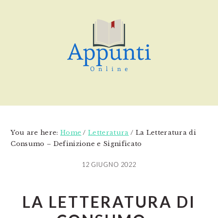
Skip
Skip
Skip
to
to
to
main
primary
footer
content
sidebar
You are here:
Home
/
Letteratura
/
La Letteratura di
Consumo – Definizione e Significato
12 GIUGNO 2022
LA LETTERATURA DI