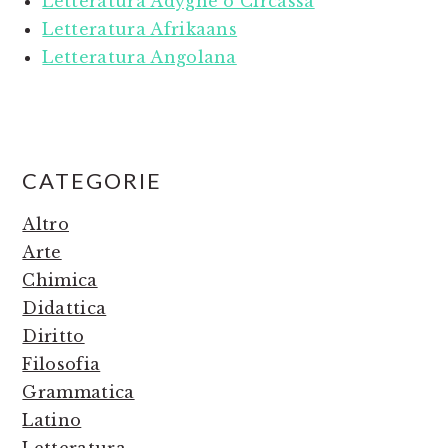
Letteratura Adyghè o Circassa
Letteratura Afrikaans
Letteratura Angolana
PRIMARY
CATEGORIE
SIDEBAR
Altro
Arte
Chimica
Didattica
Diritto
Filosofia
Grammatica
Latino