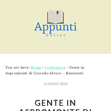
Skip
Skip
Skip
to
to
to
main
primary
footer
content
sidebar
You are here:
Home
/
Letteratura
/
Gente in
Aspromonte di Corrado Alvaro – Riassunto
5 LUGLIO 2022
GENTE IN