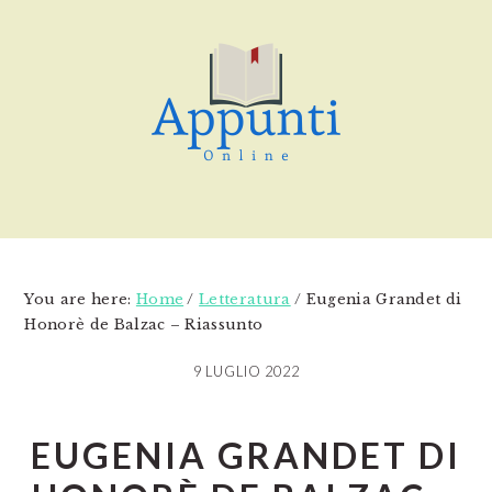
Skip
Skip
Skip
to
to
to
main
primary
footer
content
sidebar
You are here:
Home
/
Letteratura
/
Eugenia Grandet di
Honorè de Balzac – Riassunto
9 LUGLIO 2022
EUGENIA GRANDET DI