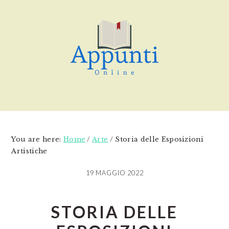
Skip
Skip
Skip
to
to
to
main
primary
footer
content
sidebar
You are here:
Home
/
Arte
/
Storia delle Esposizioni
Artistiche
19 MAGGIO 2022
STORIA DELLE