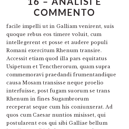
16 – ANALISI E
COMMENTO
facile impelli ut in Galliam venirent, suis
quoque rebus eos timere voluit, cum
intellegerent et posse et audere populi
Romani exercitum Rhenum transire.
Accessit etiam quod illa pars equitatus
Usipetum et Tenctherorum, quam supra
commemoravi praedandi frumentandique
causa Mosam transisse neque proelio
interfuisse, post fugam suorum se trans
Rhenum in fines Sugambrorum
receperat seque cum his coniunxerat. Ad
quos cum Caesar nuntios misisset, qui
postularent eos qui sibi Galliae bellum