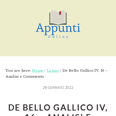
Skip
Skip
Skip
to
to
to
main
primary
footer
content
sidebar
You are here:
Home
/
Latino
/
De Bello Gallico IV, 16 –
Analisi e Commento
28 GENNAIO 2022
DE BELLO GALLICO IV,