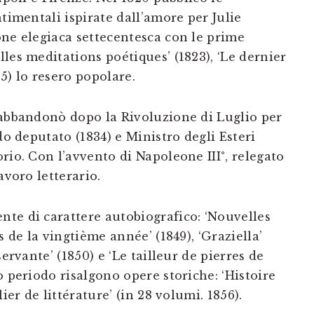
ntimentali ispirate dall’amore per Julie
one elegiaca settecentesca con le prime
les meditations poétiques’ (1823), ‘Le dernier
5) lo resero popolare.
 abbandonò dopo la Rivoluzione di Luglio per
do deputato (1834) e Ministro degli Esteri
rio. Con l’avvento di Napoleone III°, relegato
avoro letterario.
te di carattere autobiografico: ‘Nouvelles
s de la vingtième année’ (1849), ‘Graziella’
ervante’ (1850) e ‘Le tailleur de pierres de
o periodo risalgono opere storiche: ‘Histoire
ier de littérature’ (in 28 volumi. 1856).