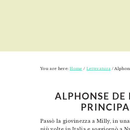
Skip
Skip
Skip
to
to
to
main
primary
footer
content
sidebar
You are here:
Home
/
Letteratura
/
Alphons
ALPHONSE DE 
PRINCIPA
Passò la giovinezza a Milly, in un
più volte in Italia e soggiornò a N