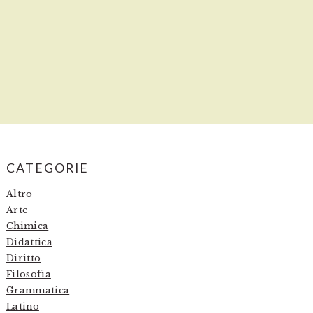
PRIMARY
CATEGORIE
SIDEBAR
Altro
Arte
Chimica
Didattica
Diritto
Filosofia
Grammatica
Latino