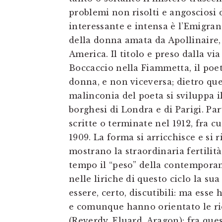
problemi non risolti e angosciosi 
interessante e intensa è l’Emigran
della donna amata da Apollinaire,
America. Il titolo e preso dalla v
Boccaccio nella Fiammetta, il poe
donna, e non viceversa; dietro que
malinconia del poeta si sviluppa i
borghesi di Londra e di Parigi. Pa
scritte o terminate nel 1912, fra c
1909. La forma si arricchisce e si
mostrano la straordinaria fertilità
tempo il “peso” della contemporan
nelle liriche di questo ciclo la s
essere, certo, discutibili: ma esse
e comunque hanno orientato le ri
(Reverdy, Eluard, Aragon): fra ques