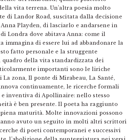
della vita terrena. Un’altra poesia molto
te di Landor Road, suscitata dalla decisione
 Anna Playden, di lasciarlo e andarsene in
ia di Londra dove abitava Anna: come il
ta immagina di essere lui ad abbandonare la
sto fatto personale e la struggente
l quadro della vita standardizzata dei
rticolarmente importanti sono le liriche
ui La zona, Il ponte di Mirabeau, La Santé,
 rinnova continuamente, le ricerche formali
 e inventiva di Apollinaire: nello stesso
eità è ben presente. Il poeta ha raggiunto
ua piena maturità. Molte innovazioni possono
 hanno avuto un seguito in molti altri scrittori
cerche di poeti contemporanei e successivi
te, l’abolizione della punteggiatura nei versi