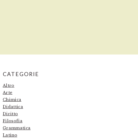
PRIMARY
CATEGORIE
SIDEBAR
Altro
Arte
Chimica
Didattica
Diritto
Filosofia
Grammatica
Latino