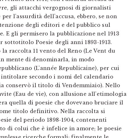
e, gli attacchi vergognosi di giornalisti
 per l’assurdità dell’accusa, ebbero, se non
attenzione degli editori e del pubblico sul
e. E gli permisero la pubblicazione nel 1913
r sottotitolo Poesie degli anni 1893-1913.
la raccolta 11 vento del Reno (Le Vent du
 in mente di denominarla, in modo
epubblicano (L’année Republicaine), per cui
 intitolare secondo i nomi del calendario
a conservò il titolo di Vendemmiaio). Nello
vite (Eau de vie), con allusione all’etimologia
 era quella di poesie che dovevano bruciare il
me titolo definitivo. Nella raccolta si
poesie del periodo 1898-1904, contenenti
o di colui che è infelice in amore; le poesie
mplesse ricerche formali; finalmente le