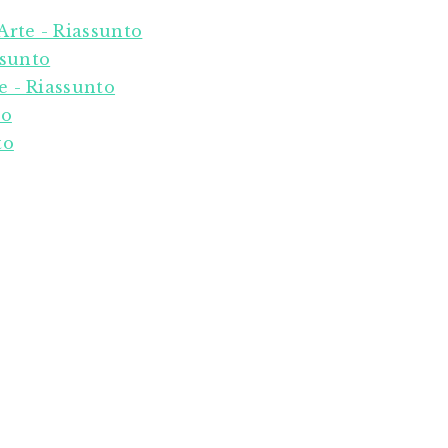
Arte - Riassunto
ssunto
te - Riassunto
to
to