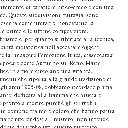
entemente di carattere lirico-epico e con una
o. Queste suddivisioni, tuttavia, sono
presenta come unitario, nonostante la
le prime e le ultime composizioni:
ismo e, per quanto si riferisce alla tecnica,
abilità metaforica nell’accostare oggetti
re fa rinascere l’emozione lirica, disseccatasi
 In poesie come Autunno sul Reno, Marie
elice in amore circolano una vitalità,
imenti che riporta alla grande tradizione di
gli anni 1905-09, dobbiamo ricordare prima
giante, dedicata alla fiamma che brucia e
 pronto a morire purché gli si riveli il
la in comune tra me e coloro che hanno paura
linaire riferendosi al “mistero” non intende
ndente dei simbolisti, quanto piuttosto