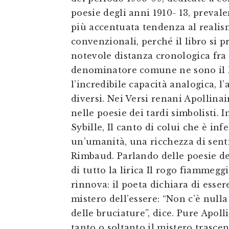
poesie degli anni 1910- 13, preval
più accentuata tendenza al realism
convenzionali, perché il libro si 
notevole distanza cronologica fra 
denominatore comune ne sono il lir
l’incredibile capacità analogica, l’
diversi. Nei Versi renani Apollinai
nelle poesie dei tardi simbolisti.
Sybille, Il canto di colui che è inf
un’umanità, una ricchezza di sent
Rimbaud. Parlando delle poesie de
di tutto la lirica Il rogo fiammeg
rinnova: il poeta dichiara di essere
mistero dell’essere: “Non c’è nul
delle bruciature”, dice. Pure Apol
tanto o soltanto il mistero trasce