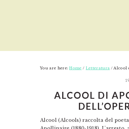
Skip
Skip
Skip
to
to
to
main
primary
footer
content
sidebar
You are here:
Home
/
Letteratura
/
Alcool 
1
ALCOOL DI AP
DELL’OPE
Alcool (Alcools) raccolta del poet
Apollinaire (1880-1918). L’arresto,