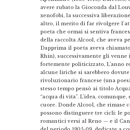
avere rubato la Gioconda dal Louvr
xenofobi, la successiva liberazione
altro, il merito di far rivolgere l’
poeta che ormai si sentiva frances
della raccolta Alcool, che aveva pe
Dapprima il poeta aveva chiamato 
Rhin), successivamente gli venne
fortemente politicizzato, L’anno r
alcune liriche si sarebbero dovute
rivoluzionario francese (una poesi
stesso tempo pensò ai titolo Acqua
“acqua di vita”. L’idea, comunque,
cuore. Donde Alcool, che rimase co
possono distinguere tre cicli: le 
romantici versi al Reno — e il Cant
del periodo 1905-09, dedicate a co