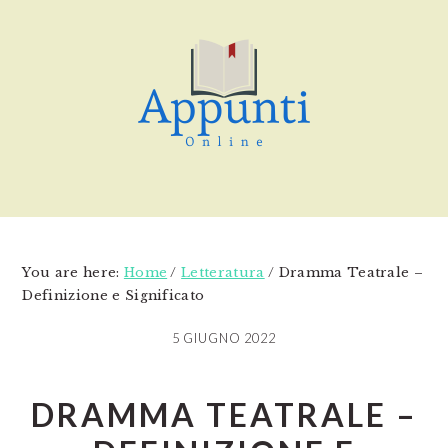
Skip
Skip
Skip
to
to
to
main
primary
footer
content
sidebar
You are here:
Home
/
Letteratura
/
Dramma Teatrale –
Definizione e Significato
5 GIUGNO 2022
DRAMMA TEATRALE –