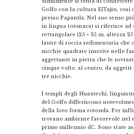
Similmente si tenta di connettere 
Golfo con la cultura ElTajin, cos
presso Papantla. Nel suo senso piú 
in lingua totonaca) si riferisce a
rettangolare (25 × 35 m, altezza 25
lastre di roccia sedimentaria che c
nicchie quadrate inserite nelle fas
aggettante in pietra che le sovrast
cinque volte, al centro, da aggetti
tre nicchie.
I templi degli Huaxtechi, linguist
del Golfo differiscono notevolmen
della loro forma rotonda. Per infl
trovano ambiente favorevole nel re
primo millennio dC. Sono state ass