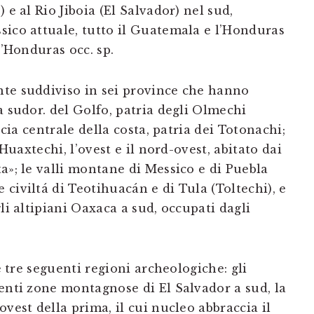
 e al Rio Jiboia (El Salvador) nel sud,
sico attuale, tutto il Guatemala e l’Honduras
l’Honduras occ. sp.
te suddiviso in sei province che hanno
a sudor. del Golfo, patria degli Olmechi
scia centrale della costa, patria dei Totonachi;
 Huaxtechi, l’ovest e il nord-ovest, abitato dai
a»; le valli montane di Messico e di Puebla
civiltá di Teotihuacán e di Tula (Toltechi), e
li altipiani Oaxaca a sud, occupati dagli
le tre seguenti regioni archeologiche: gli
enti zone montagnose di El Salvador a sud, la
vest della prima, il cui nucleo abbraccia il