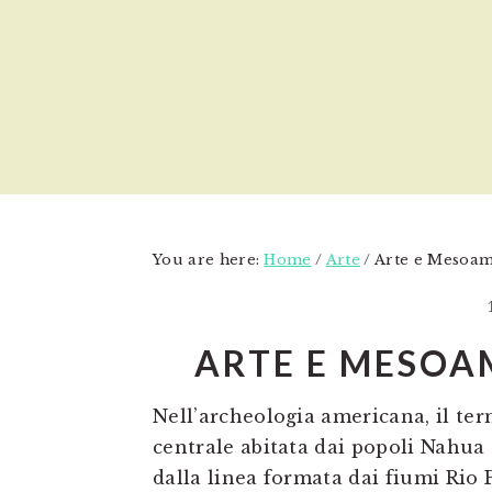
Skip
Skip
Skip
to
to
to
main
primary
footer
content
sidebar
You are here:
Home
/
Arte
/
Arte e Mesoam
ARTE E MESOA
Nell’archeologia americana, il te
centrale abitata dai popoli Nahua
dalla linea formata dai fiumi Rio