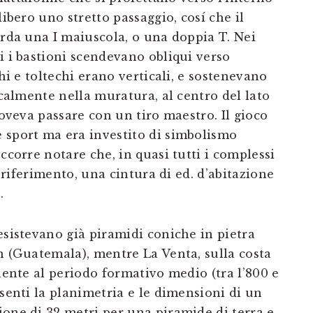
libero uno stretto passaggio, cosí che il
orda una I maiuscola, o una doppia T. Nei
i i bastioni scendevano obliqui verso
chi e toltechi erano verticali, e sostenevano
icalmente nella muratura, al centro del lato
doveva passare con un tiro maestro. Il gioco
 sport ma era investito di simbolismo
ccorre notare che, in quasi tutti i complessi
a riferimento, una cintura di ed. d’abitazione
.
esistevano già piramidi coniche in pietra
n (Guatemala), mentre La Venta, sulla costa
alente al periodo formativo medio (tra l’800 e
esenti la planimetria e le dimensioni di un
ione di 32 metri per una piramide di terra e