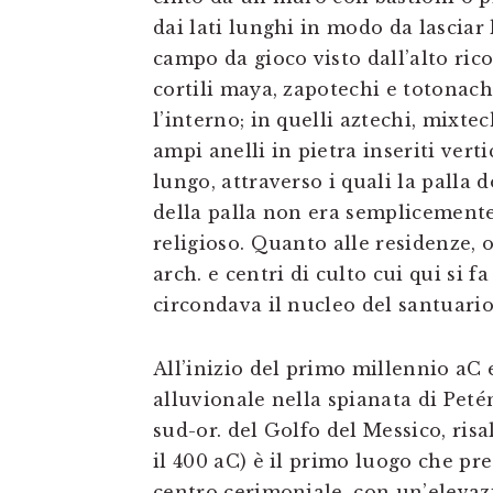
dai lati lunghi in modo da lasciar 
campo da gioco visto dall’alto ric
cortili maya, zapotechi e totonach
l’interno; in quelli aztechi, mixte
ampi anelli in pietra inseriti vert
lungo, attraverso i quali la palla 
della palla non era semplicemente
religioso. Quanto alle residenze, o
arch. e centri di culto cui qui si f
circondava il nucleo del santuario
All’inizio del primo millennio aC 
alluvionale nella spianata di Peté
sud-or. del Golfo del Messico, ris
il 400 aC) è il primo luogo che pr
centro cerimoniale, con un’elevaz