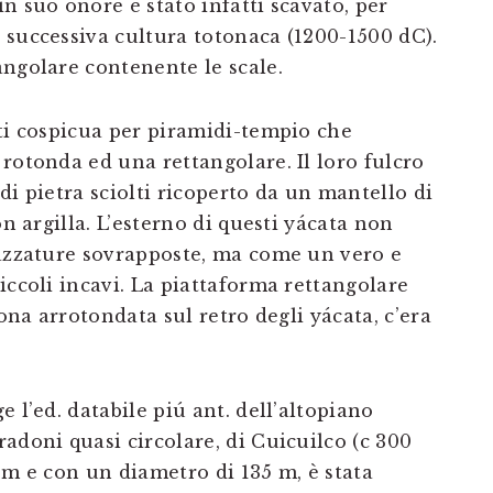
n suo onore è stato infatti scavato, per
 successiva cultura totonaca (1200-1500 dC).
angolare contenente le scale.
nti cospicua per piramidi-tempio che
rotonda ed una rettangolare. Il loro fulcro
di pietra sciolti ricoperto da un mantello di
on argilla. L’esterno di questi yácata non
razzature sovrapposte, ma come un vero e
iccoli incavi. La piattaforma rettangolare
zona arrotondata sul retro degli yácata, c’era
 l’ed. databile piú ant. dell’altopiano
adoni quasi circolare, di Cuicuilco (c 300
 m e con un diametro di 135 m, è stata