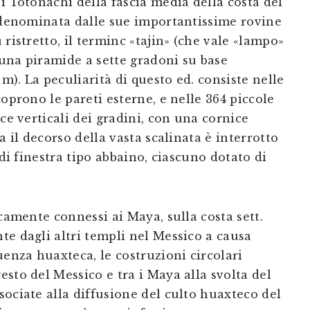
i Totonachi della fascia media della costa del
í denominata dalle sue importantissime rovine
ristretto, il terminc «tajin» (che vale «lampo»
d una piramide a sette gradoni su base
 m). La peculiarità di questo ed. consiste nelle
oprono le pareti esterne, e nelle 364 piccole
ce verticali dei gradini, con una cornice
a il decorso della vasta scalinata è interrotto
 di finestra tipo abbaino, ciascuno dotato di
icamente connessi ai Maya, sulla costa sett.
te dagli altri templi nel Messico a causa
uenza huaxteca, le costruzioni circolari
sto del Messico e tra i Maya alla svolta del
ociate alla diffusione del culto huaxteco del