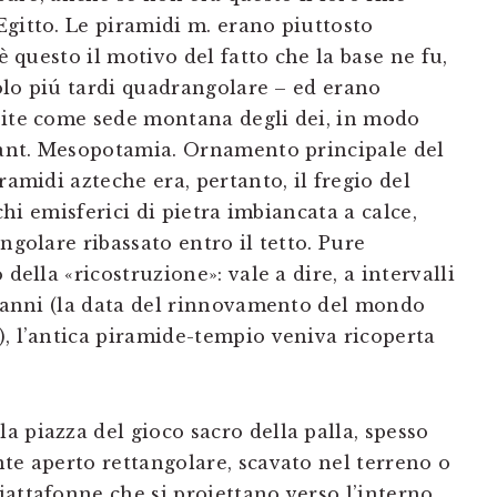
Egitto. Le piramidi m. erano piuttosto
 è questo il motivo del fatto che la base ne fu,
solo piú tardi quadrangolare – ed erano
pite come sede montana degli dei, in modo
l’ant. Mesopotamia. Ornamento principale del
ramidi azteche era, pertanto, il fregio del
cchi emisferici di pietra imbiancata a calce,
ngolare ribassato entro il tetto. Pure
della «ricostruzione»: vale a dire, a intervalli
52 anni (la data del rinnovamento del mondo
), l’antica piramide-tempio veniva ricoperta
 piazza del gioco sacro della palla, spesso
te aperto rettangolare, scavato nel terreno o
attafonne che si proiettano verso l’interno