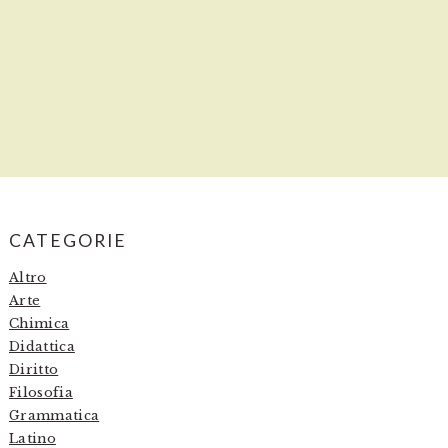
PRIMARY
CATEGORIE
SIDEBAR
Altro
Arte
Chimica
Didattica
Diritto
Filosofia
Grammatica
Latino