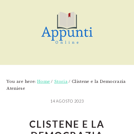
Skip
Skip
Skip
to
to
to
main
primary
footer
content
sidebar
You are here:
Home
/
Storia
/
Clistene e la Democrazia
Ateniese
14 AGOSTO 2023
CLISTENE E LA